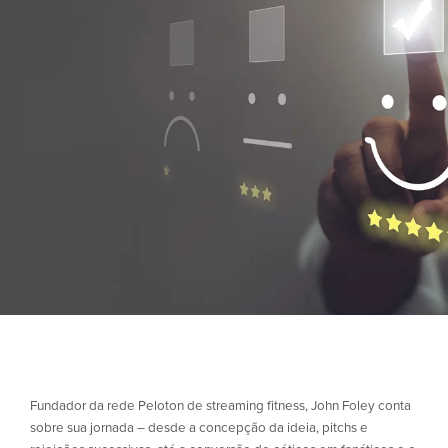
Fundador da rede Peloton de streaming fitness, John Foley conta
sobre sua jornada – desde a concepção da ideia, pitchs e