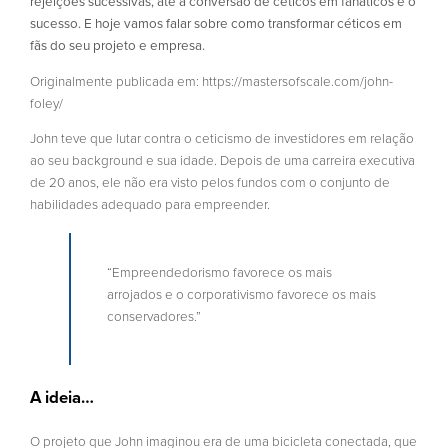
rejeições sucessivas, até a conversão de céticos em fanáticos e o
sucesso. E hoje vamos falar sobre como transformar céticos em
fãs do seu projeto e empresa.
Originalmente publicada em: https://mastersofscale.com/john-
foley/
John teve que lutar contra o ceticismo de investidores em relação
ao seu background e sua idade. Depois de uma carreira executiva
de 20 anos, ele não era visto pelos fundos com o conjunto de
habilidades adequado para empreender.
“Empreendedorismo favorece os mais
arrojados e o corporativismo favorece os mais
conservadores.”
A ideia…
O projeto que John imaginou era de uma bicicleta conectada, que