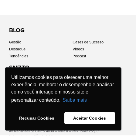
BLOG
Gestão
Cases de Sucesso
Destaque
Vídeos
Tendências
Podcast
SMZTO
Utilizamos cookies para oferecer uma melhor
Home
Impacto social
experiência, melhorar o desempenho e analisar
Quem somos
Perguntas frequentes
como você interage em nosso site e
Carreiras
Política de Privacidade
Franquias
Código de Conduta e Ética
personalizar conteúdo.
Saiba mais
Apresente seu negócio
Contato
Recusar Cookies
Aceitar Cookies
Av. Magalhães de Castro, 4800 – Torre II – Park Tower, conj. 61
Cidade Jardim — São Paulo/SP