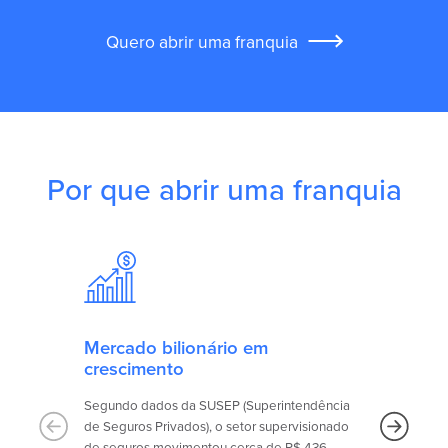
Quero abrir uma franquia
Por que abrir uma franquia
Mercado bilionário em
crescimento
Segundo dados da SUSEP (Superintendência
c
de Seguros Privados), o setor supervisionado
de seguros movimentou cerca de R$ 436