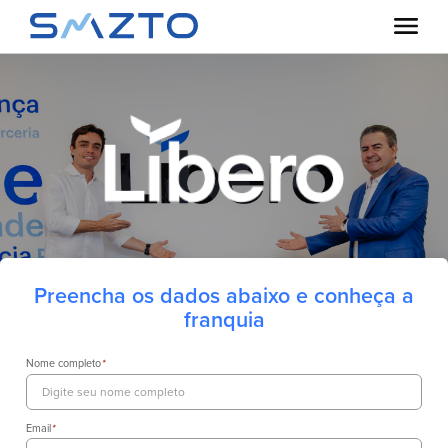
Preencha os dados abaixo e conheça a
franquia
Nome completo
*
Email
*