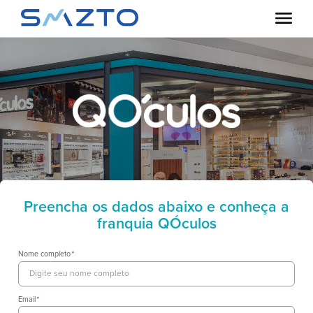
Preencha os dados abaixo e conheça a
franquia QÓculos
Nome completo
*
Email
*