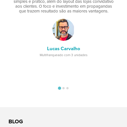
simples e prático, além do layout das lojas convidativo
a
aos clientes. O foco e investimento em propagandas
que trazem resultado são as maiores vantagens.
v
ve
p
la
Lucas Carvalho
Multifranqueado com 3 unidades
BLOG