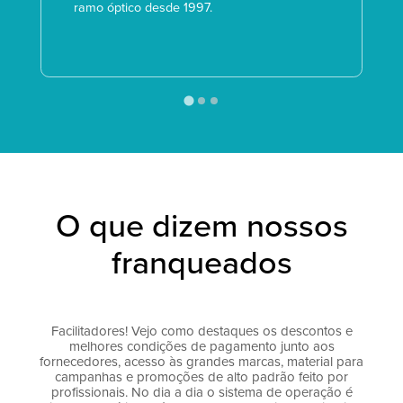
ramo óptico desde 1997.
O que dizem nossos
franqueados
Facilitadores! Vejo como destaques os descontos e
A
melhores condições de pagamento junto aos
fornecedores, acesso às grandes marcas, material para
campanhas e promoções de alto padrão feito por
t
profissionais. No dia a dia o sistema de operação é
p