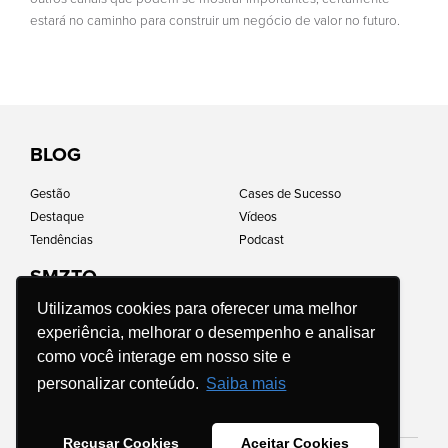
estará no caminho para construir um negócio de valor no futuro.
BLOG
Gestão
Cases de Sucesso
Destaque
Vídeos
Tendências
Podcast
SMZTO
Utilizamos cookies para oferecer uma melhor
Home
Impacto social
experiência, melhorar o desempenho e analisar
Quem somos
Perguntas frequentes
como você interage em nosso site e
Carreiras
Política de Privacidade
Franquias
Código de Conduta e Ética
personalizar conteúdo.
Saiba mais
Apresente seu negócio
Contato
Recusar Cookies
Aceitar Cookies