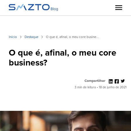
Início
Destaque
O que é, afinal, o meu core busine...
O que é, afinal, o meu core
business?
Compartilhar
3 min de leitura • 18 de junho de 2021