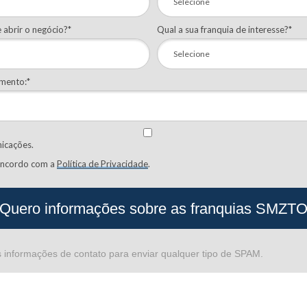
 abrir o negócio?*
Qual a sua franquia de interesse?*
imento:*
icações.
oncordo com a
Política de Privacidade
.
Quero informações sobre as franquias SMZT
 informações de contato para enviar qualquer tipo de SPAM.