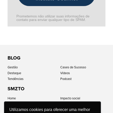
Prometemos não utilizar suas informações de
contato para enviar qualquer tipo de SPAM.
BLOG
Gestão
Cases de Sucesso
Destaque
Vídeos
Tendências
Podcast
SMZTO
Home
Impacto social
Quem somos
Perguntas frequentes
Carreiras
Política de Privacidade
Utilizamos cookies para oferecer uma melhor