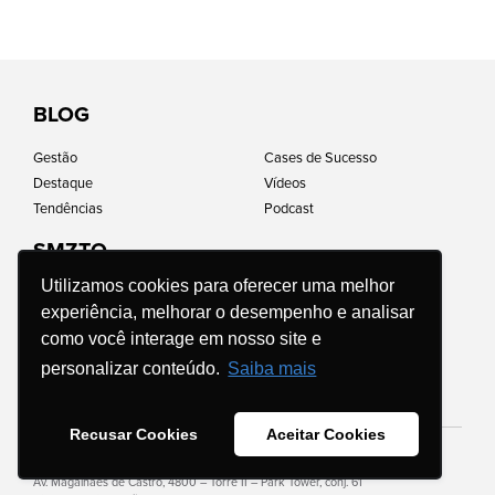
BLOG
Gestão
Cases de Sucesso
Destaque
Vídeos
Tendências
Podcast
SMZTO
Utilizamos cookies para oferecer uma melhor
Home
Impacto social
experiência, melhorar o desempenho e analisar
Quem somos
Perguntas frequentes
como você interage em nosso site e
Carreiras
Política de Privacidade
Franquias
Código de Conduta e Ética
personalizar conteúdo.
Saiba mais
Apresente seu negócio
Contato
Recusar Cookies
Aceitar Cookies
Av. Magalhães de Castro, 4800 – Torre II – Park Tower, conj. 61